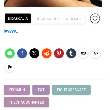
DIDASCALIA
● GIF SD
● GIF HD
● MP4
jayyyy_
YEONJUN
TXT
FIGHTORESCAPE
THECHAOSCHAPTER