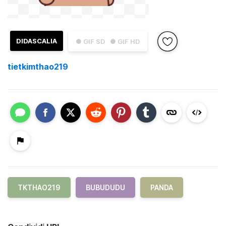
DIDASCALIA
● GIF SD
● GIF HD
tietkimthao219
TKTHAO219
BUBUDUDU
PANDA