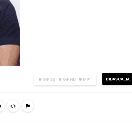
DIDASCALIA
● GIF SD
● GIF HD
● MP4