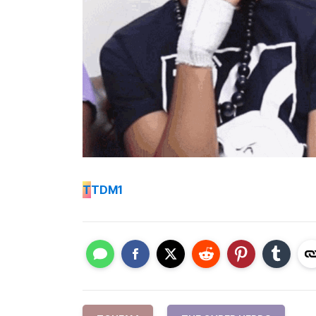
T
TDM1