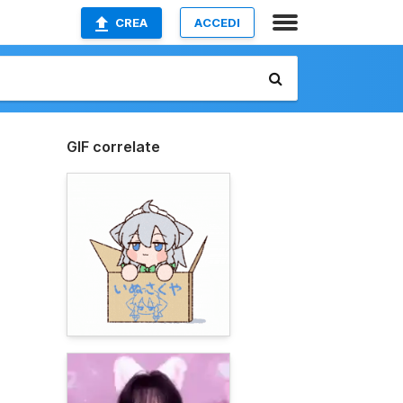
CREA
ACCEDI
GIF correlate