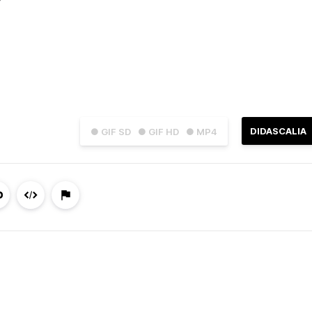
DIDASCALIA
● GIF SD
● GIF HD
● MP4