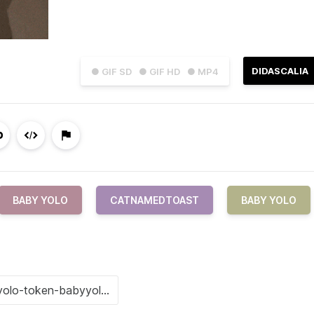
DIDASCALIA
● GIF SD
● GIF HD
● MP4
BABY YOLO
CATNAMEDTOAST
BABY YOLO