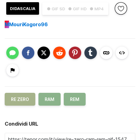
DIDASCALIA
● GIF SD
● GIF HD
● MP4
M
MouriKogoro96
RE ZERO
RAM
REM
Condividi URL