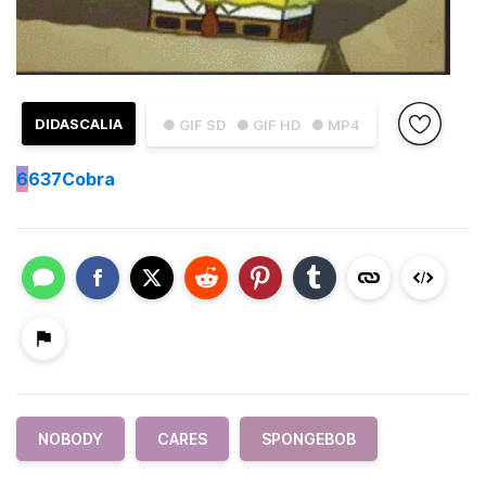
DIDASCALIA
● GIF SD
● GIF HD
● MP4
6
637Cobra
NOBODY
CARES
SPONGEBOB