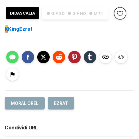
DIDASCALIA
● GIF SD
● GIF HD
● MP4
K
KingEzrat
MORAL OREL
EZRAT
Condividi URL