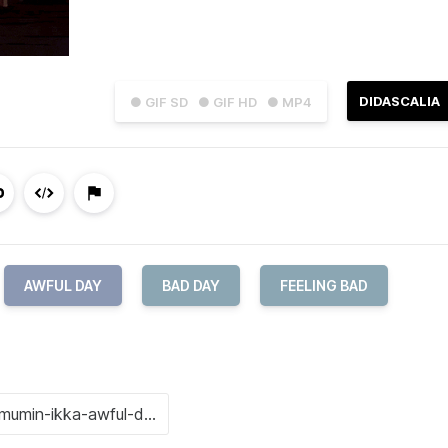
DIDASCALIA
● GIF SD
● GIF HD
● MP4
AWFUL DAY
BAD DAY
FEELING BAD