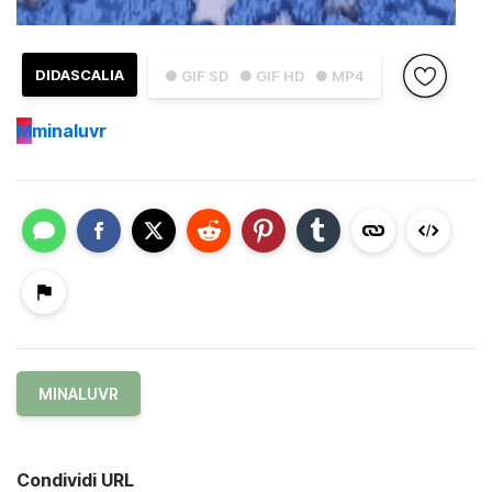
DIDASCALIA
● GIF SD
● GIF HD
● MP4
M
minaluvr
MINALUVR
Condividi URL