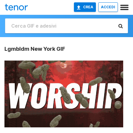
CREA
ACCEDI
Lgmbldm New York GIF