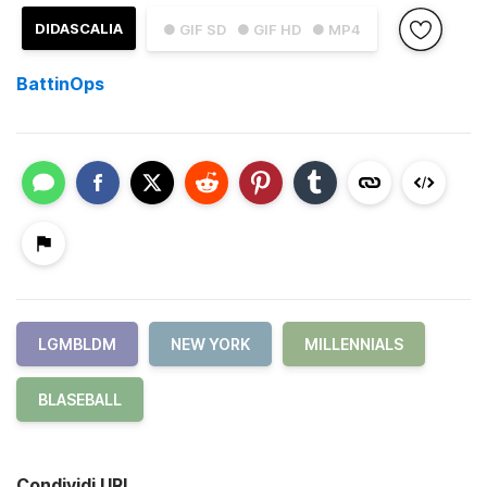
DIDASCALIA
● GIF SD
● GIF HD
● MP4
BattinOps
LGMBLDM
NEW YORK
MILLENNIALS
BLASEBALL
Condividi URL