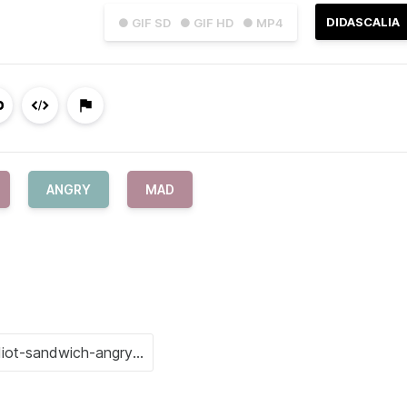
DIDASCALIA
● GIF SD
● GIF HD
● MP4
ANGRY
MAD