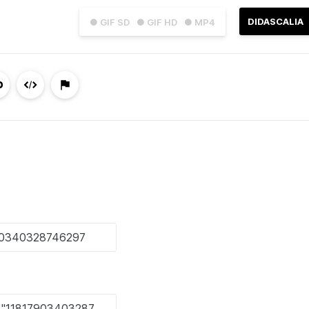
DIDASCALIA
● GIF SD
● GIF HD
● MP4