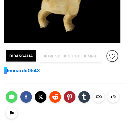
DIDASCALIA
● GIF SD
● GIF HD
● MP4
L
leonardo0543