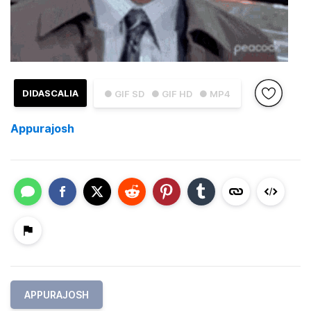
DIDASCALIA
● GIF SD
● GIF HD
● MP4
Appurajosh
APPURAJOSH