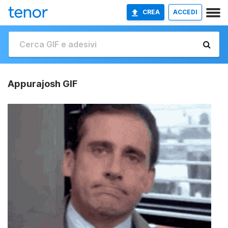
CREA
ACCEDI
Appurajosh GIF