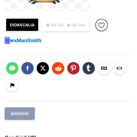
DIDASCALIA
● GIF SD
● GIF HD
W
wxManSmith
AHHHHH