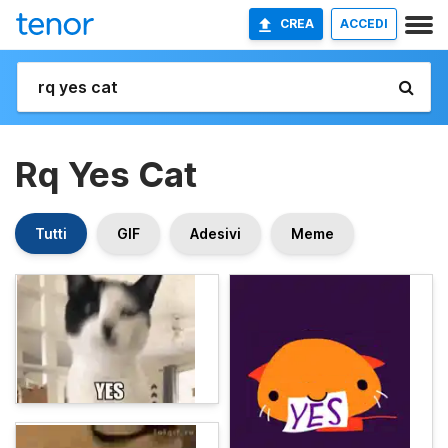
CREA
ACCEDI
Rq Yes Cat
Tutti
GIF
Adesivi
Meme