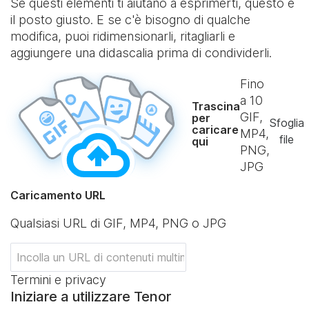
Se questi elementi ti aiutano a esprimerti, questo è
il posto giusto. E se c'è bisogno di qualche
modifica, puoi ridimensionarli, ritagliarli e
aggiungere una didascalia prima di condividerli.
Fino
a
10
Trascina
GIF,
per
Sfoglia
caricare
MP4,
file
qui
PNG,
JPG
Caricamento URL
Qualsiasi URL di GIF, MP4, PNG o JPG
Termini e privacy
Iniziare a utilizzare Tenor