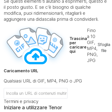
Se questi elementi ti aiutano a esprimerti, questo è
il posto giusto. E se c'è bisogno di qualche
modifica, puoi ridimensionarli, ritagliarli e
aggiungere una didascalia prima di condividerli.
Fino
a
10
Trascina
GIF,
per
Sfoglia
caricare
MP4,
file
qui
PNG,
JPG
Caricamento URL
Qualsiasi URL di GIF, MP4, PNG o JPG
Termini e privacy
Iniziare a utilizzare Tenor