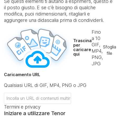
Se questi elementi ti aiutano a esprimerti, questo è
il posto giusto. E se c'è bisogno di qualche
modifica, puoi ridimensionarli, ritagliarli e
aggiungere una didascalia prima di condividerli.
Fino
a
10
Trascina
GIF,
per
Sfoglia
caricare
MP4,
file
qui
PNG,
JPG
Caricamento URL
Qualsiasi URL di GIF, MP4, PNG o JPG
Termini e privacy
Iniziare a utilizzare Tenor