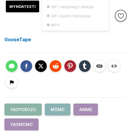
MYNDATEXTI
● GIF í venjulegri skerpu
● GIF-mynd í háskerpu
● MP4
GooseTape
YAOYOROZU
MOMO
ANIME
YAOMOMO