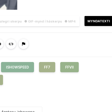
MYNDATEXTI
julegri skerpu
● GIF-mynd í háskerpu
● MP4
ISHOWSPEED
FF7
FFVII