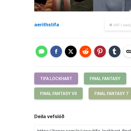
aerithstifa
● GIF í ven
TIFA LOCKHART
FINAL FANTASY
FINAL FANTASY VII
FINAL FANTASY 7
Deila vefslóð