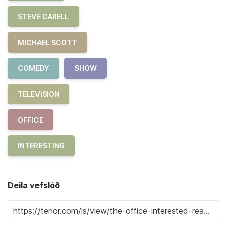
STEVE CARELL
MICHAEL SCOTT
COMEDY
SHOW
TELEVISION
OFFICE
INTERESTING
Deila vefslóð