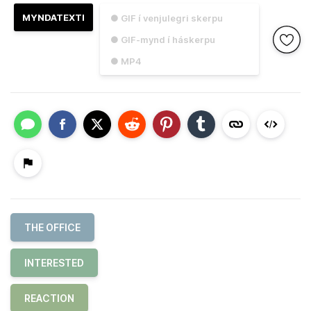
MYNDATEXTI
● GIF í venjulegri skerpu
● GIF-mynd í háskerpu
● MP4
THE OFFICE
INTERESTED
REACTION