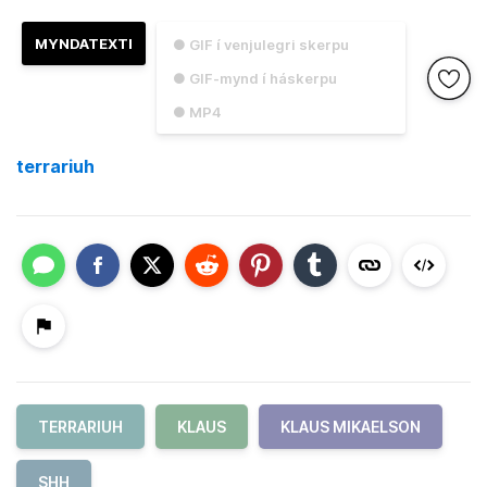
MYNDATEXTI
● GIF í venjulegri skerpu
● GIF-mynd í háskerpu
● MP4
terrariuh
TERRARIUH
KLAUS
KLAUS MIKAELSON
SHH