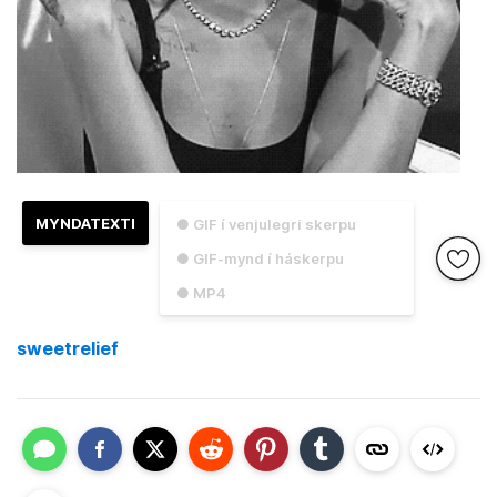
MYNDATEXTI
● GIF í venjulegri skerpu
● GIF-mynd í háskerpu
● MP4
sweetrelief