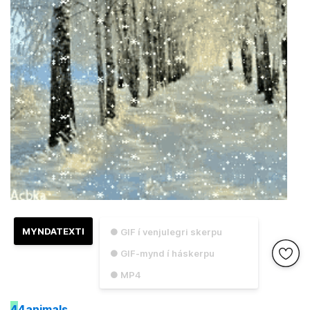
MYNDATEXTI
● GIF í venjulegri skerpu
● GIF-mynd í háskerpu
● MP4
4
4animals