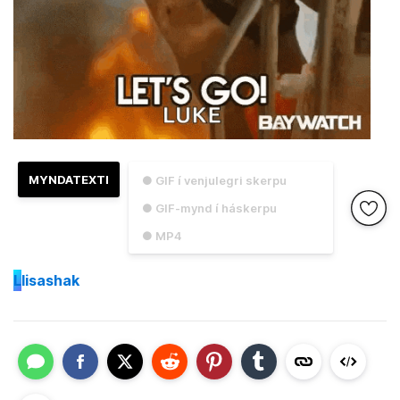
MYNDATEXTI
● GIF í venjulegri skerpu
● GIF-mynd í háskerpu
● MP4
L
lisashak