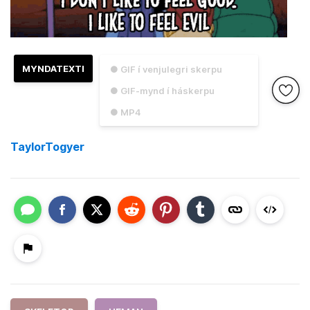
MYNDATEXTI
● GIF í venjulegri skerpu
● GIF-mynd í háskerpu
● MP4
TaylorTogyer