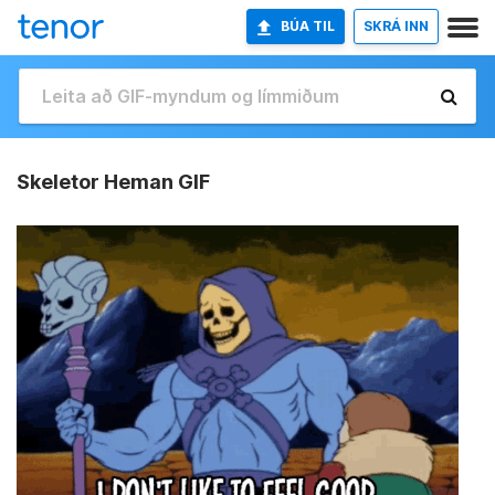
BÚA TIL
SKRÁ INN
Skeletor Heman GIF