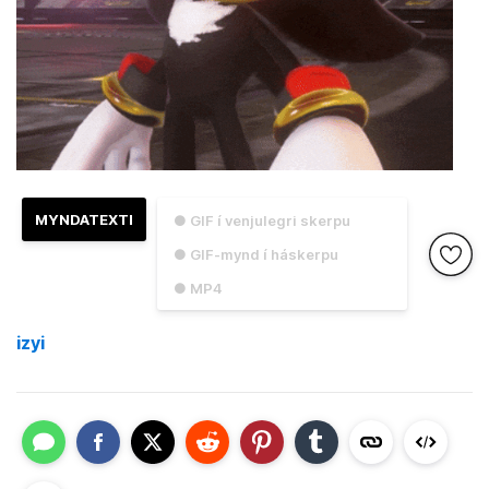
MYNDATEXTI
● GIF í venjulegri skerpu
● GIF-mynd í háskerpu
● MP4
izyi