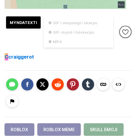
MYNDATEXTI
● GIF í venjulegri skerpu
● GIF-mynd í háskerpu
● MP4
C
craiggerot
ROBLOX
ROBLOX MEME
SKULL EMOJI