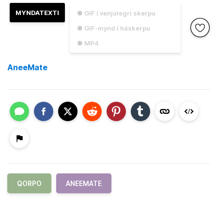
MYNDATEXTI
● GIF í venjulegri skerpu
● GIF-mynd í háskerpu
● MP4
AneeMate
QORPO
ANEEMATE