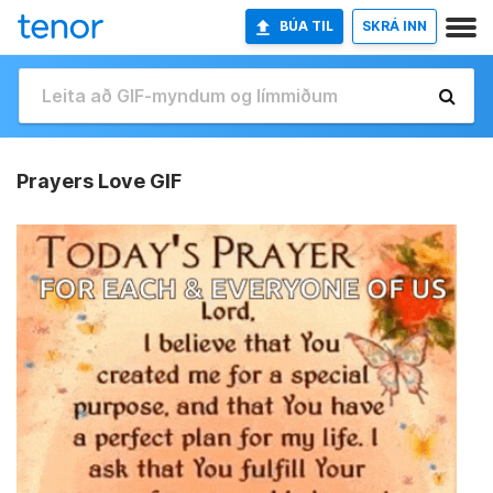
BÚA TIL
SKRÁ INN
Prayers Love GIF