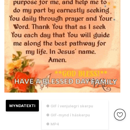
MYNDATEXTI
● GIF í venjulegri skerpu
● GIF-mynd í háskerpu
● MP4