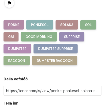
PONKE
PONKESOL
SOLANA
SOL
GM
GOOD MORNING
SURPRISE
DUMPSTER
DUMPSTER SURPRISE
RACCOON
DUMPSTER RACCOON
Deila vefslóð
Fella inn