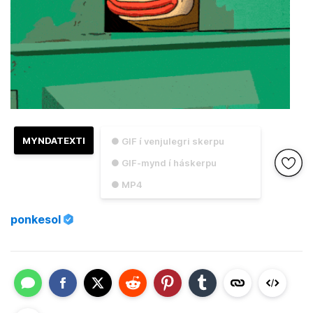
MYNDATEXTI
● GIF í venjulegri skerpu
● GIF-mynd í háskerpu
● MP4
ponkesol