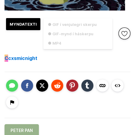
MYNDATEXTI
● GIF í venjulegri skerpu
● GIF-mynd í háskerpu
● MP4
C
cxsmicnight
PETER PAN