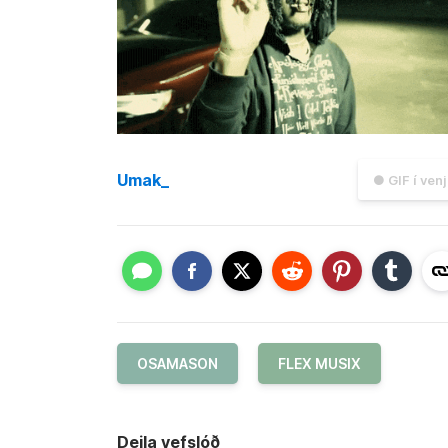
Umak_
● GIF í ven
OSAMASON
FLEX MUSIX
Deila vefslóð