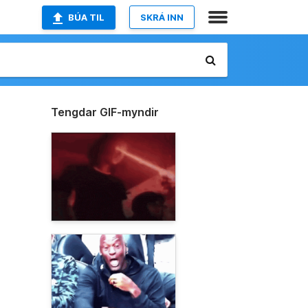
BÚA TIL
SKRÁ INN
Tengdar GIF-myndir