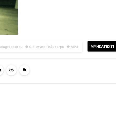
MYNDATEXTI
julegri skerpu
● GIF-mynd í háskerpu
● MP4