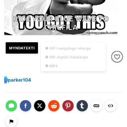
MYNDATEXTI
● GIF í venjulegri skerpu
● GIF-mynd í háskerpu
● MP4
L
lparker104