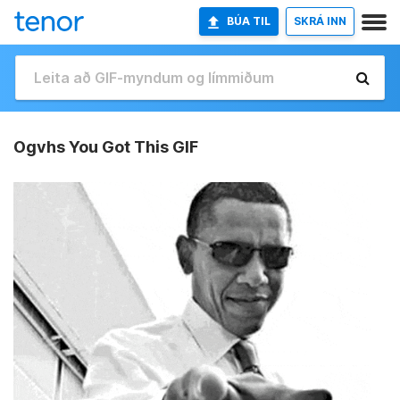
BÚA TIL
SKRÁ INN
Ogvhs You Got This GIF