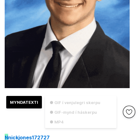
MYNDATEXTI
● GIF í venjulegri skerpu
● GIF-mynd í háskerpu
● MP4
N
nickjones172727