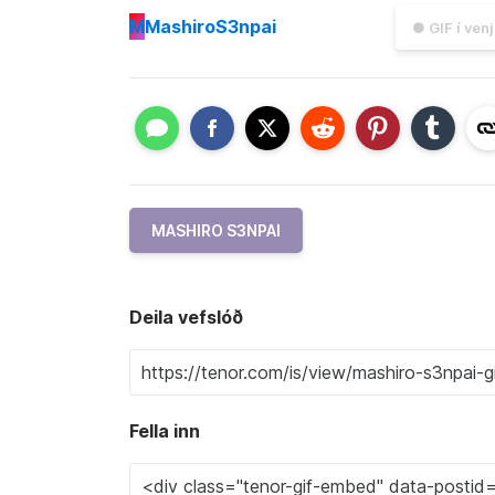
M
MashiroS3npai
● GIF í ven
MASHIRO S3NPAI
Deila vefslóð
Fella inn