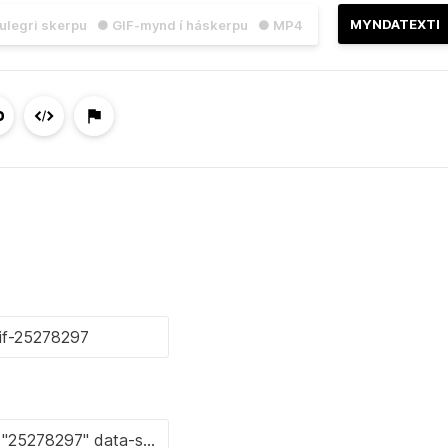
MYNDATEXTI
julegri skerpu
● GIF-mynd í háskerpu
● MP4