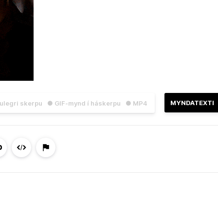
MYNDATEXTI
julegri skerpu
● GIF-mynd í háskerpu
● MP4