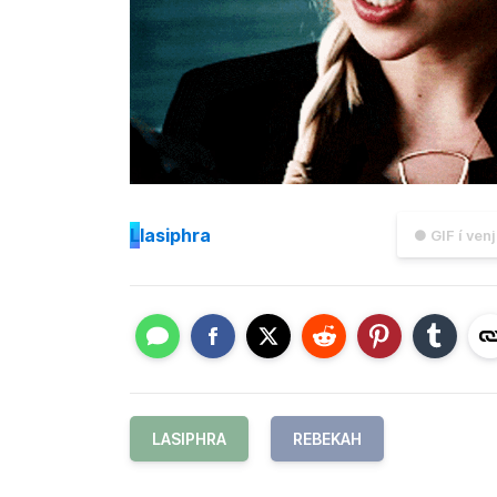
L
lasiphra
● GIF í ven
LASIPHRA
REBEKAH