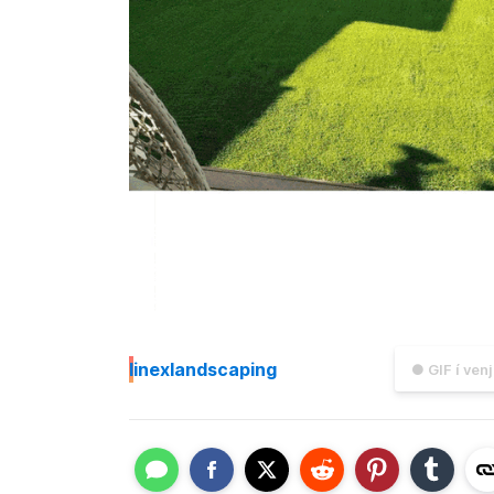
I
inexlandscaping
● GIF í ven