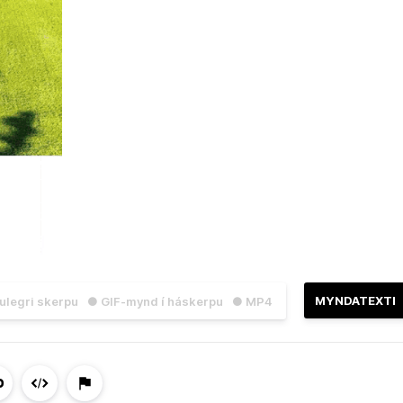
MYNDATEXTI
julegri skerpu
● GIF-mynd í háskerpu
● MP4