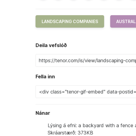
LANDSCAPING COMPANIES
AUSTRAL
Deila vefslóð
Fella inn
Nánar
Lýsing á efni: a backyard with a fence
Skráarstærð: 373KB