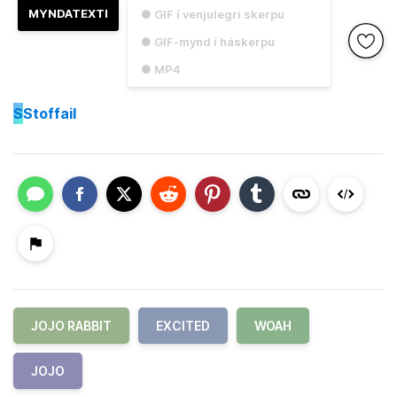
MYNDATEXTI
● GIF í venjulegri skerpu
● GIF-mynd í háskerpu
● MP4
S
Stoffail
JOJO RABBIT
EXCITED
WOAH
JOJO