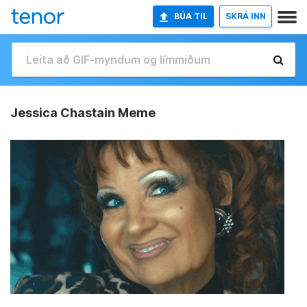
BÚA TIL
SKRÁ INN
Jessica Chastain Meme