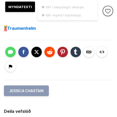
MYNDATEXTI
● GIF í venjulegri skerpu
● GIF-mynd í háskerpu
T
Traumenhelm
JESSICA CHASTAIN
Deila vefslóð