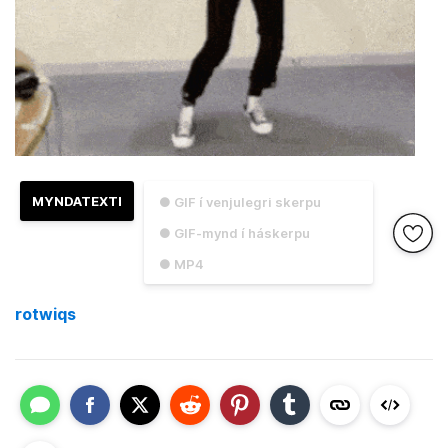
MYNDATEXTI
● GIF í venjulegri skerpu
● GIF-mynd í háskerpu
● MP4
rotwiqs