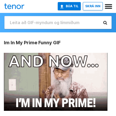
BÚA TIL
SKRÁ INN
Im In My Prime Funny GIF