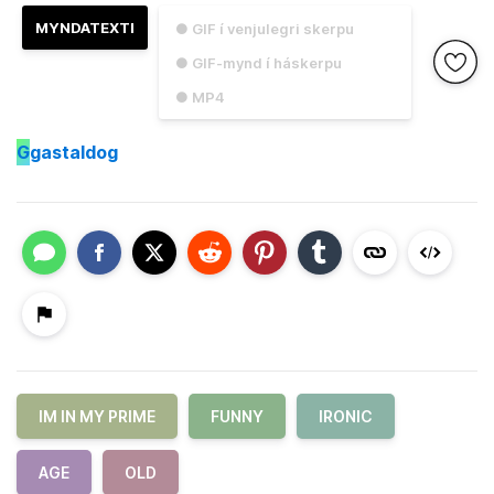
MYNDATEXTI
● GIF í venjulegri skerpu
● GIF-mynd í háskerpu
● MP4
G
gastaldog
IM IN MY PRIME
FUNNY
IRONIC
AGE
OLD