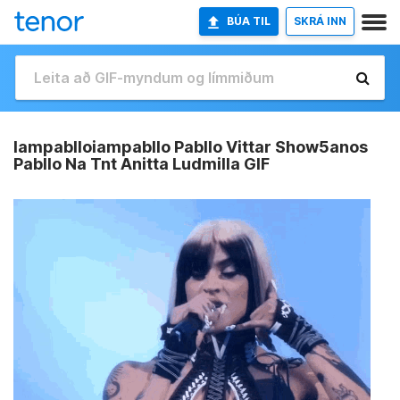
BÚA TIL
SKRÁ INN
Iampablloiampabllo Pabllo Vittar Show5anos
Pabllo Na Tnt Anitta Ludmilla GIF