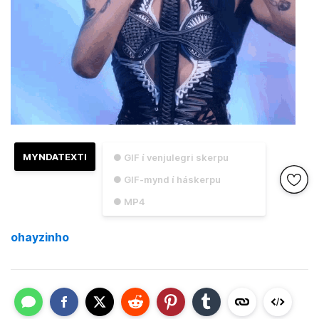
MYNDATEXTI
● GIF í venjulegri skerpu
● GIF-mynd í háskerpu
● MP4
ohayzinho