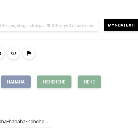
MYNDATEXTI
IF í venjulegri skerpu
● GIF-mynd í háskerpu
HAHAHA
HEHEHEHE
HEHE