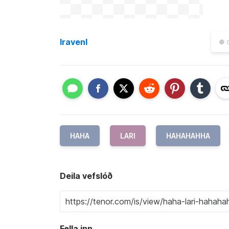
lravenl
● G
HAHA
LARI
HAHAHAHHA
Deila vefslóð
Fella inn