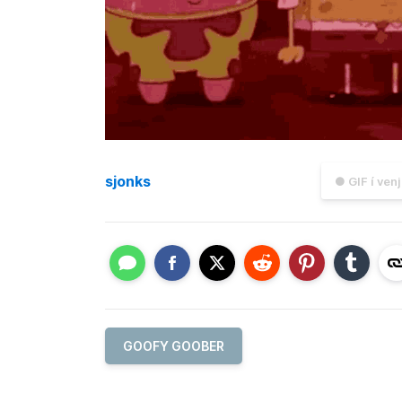
sjonks
● GIF í ven
GOOFY GOOBER