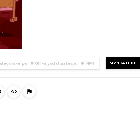
MYNDATEXTI
julegri skerpu
● GIF-mynd í háskerpu
● MP4