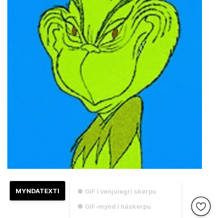
MYNDATEXTI
● GIF í venjulegri skerpu
● GIF-mynd í háskerpu