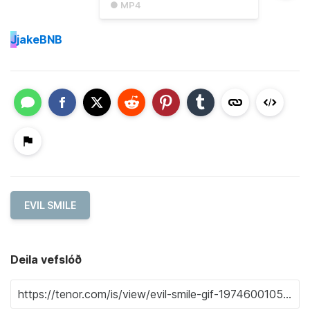
● MP4
J
jakeBNB
EVIL SMILE
Deila vefslóð