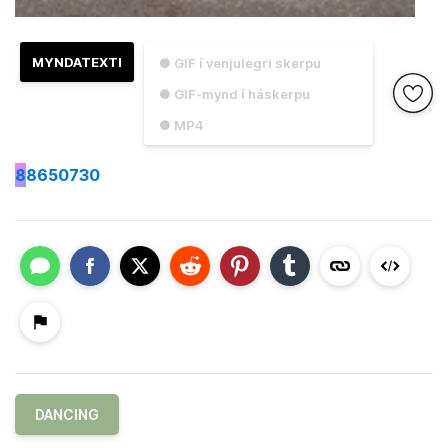
MYNDATEXTI
● GIF í venjulegri skerpu
● GIF-mynd í háskerpu
● MP4
8
8650730
DANCING