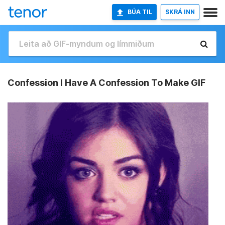
BÚA TIL
SKRÁ INN
Confession I Have A Confession To Make GIF