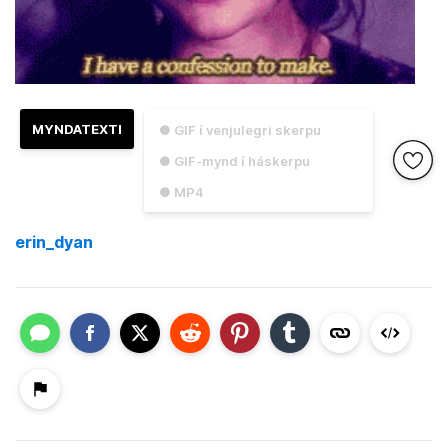
MYNDATEXTI
● GIF í venjulegri skerpu
● GIF-mynd í háskerpu
● MP4
erin_dyan